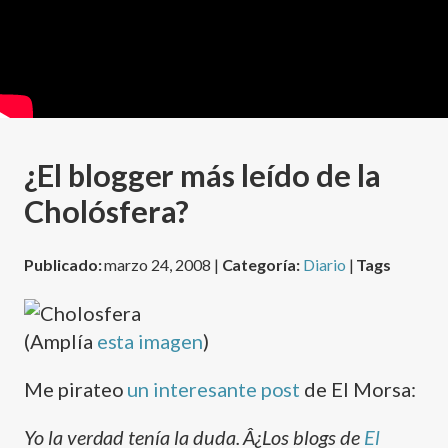
¿El blogger más leí­do de la
Cholósfera?
Publicado:
marzo 24, 2008 |
Categoría:
Diario
|
Tags
(Amplí­a
esta imagen
)
Me pirateo
un interesante post
de El Morsa:
Yo la verdad tení­a la duda. Â¿Los blogs de
El