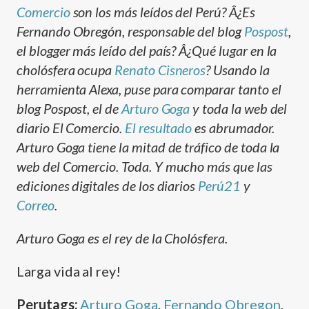
Comercio
son los más leí­dos del Perú? Â¿Es
Fernando Obregón, responsable del blog
Pospost
,
el blogger más leí­do del paí­s? Â¿Qué lugar en la
cholósfera ocupa
Renato Cisneros
? Usando la
herramienta Alexa, puse para comparar tanto el
blog Pospost, el de
Arturo Goga
y toda la web del
diario El Comercio.
El resultado
es abrumador.
Arturo Goga tiene la mitad de tráfico de toda la
web del Comercio. Toda. Y mucho más que las
ediciones digitales de los diarios
Perú21
y
Correo
.
Arturo Goga es el rey de la Cholósfera.
Larga vida al rey!
Perutags:
Arturo Goga
,
Fernando Obregon
,