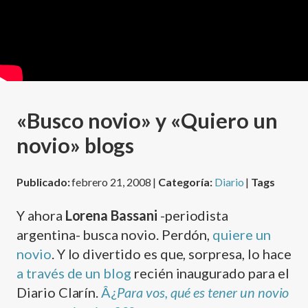
«Busco novio» y «Quiero un
novio» blogs
Publicado:
febrero 21, 2008 |
Categoría:
Diario
|
Tags
Y ahora
Lorena Bassani
-periodista
argentina- busca novio. Perdón,
quiere un
novio
. Y lo divertido es que, sorpresa, lo hace
a través de un blog
recién inaugurado para el
Diario Clarí­n.
Â¿
Para vos, qué es tener un novio