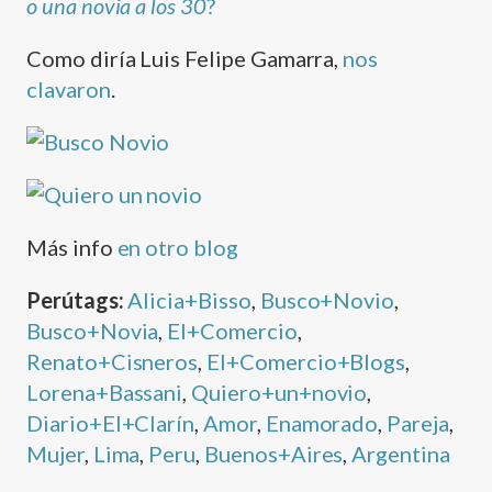
o una novia a los 30
?
Como dirí­a Luis Felipe Gamarra,
nos
clavaron
.
Más info
en otro blog
Perútags:
Alicia+Bisso
,
Busco+Novio
,
Busco+Novia
,
El+Comercio
,
Renato+Cisneros
,
El+Comercio+Blogs
,
Lorena+Bassani
,
Quiero+un+novio
,
Diario+El+Clarí­n
,
Amor
,
Enamorado
,
Pareja
,
Mujer
,
Lima
,
Peru
,
Buenos+Aires
,
Argentina