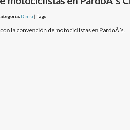
e motociclistas en PardoÂ´s 
ategoría:
Diario
|
Tags
con la convención de motociclistas en PardoÂ´s.