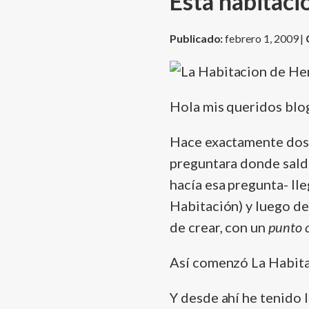
Esta habitaci
Publicado:
febrero 1, 2009 |
Hola mis queridos blo
Hace exactamente dos
preguntara donde saldrí
hací­a esa pregunta- lle
Habitación) y luego de
de crear, con un
punto 
Así­ comenzó La Habit
Y desde ahí­ he tenido