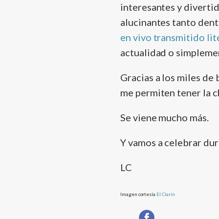
interesantes y divertid
alucinantes tanto dentr
en vivo transmitido li
actualidad o simplemen
Gracias a los miles de 
me permiten tener la 
Se viene mucho más.
Y vamos a celebrar dur
LC
Imagen cortesí­a
El Clarí­n