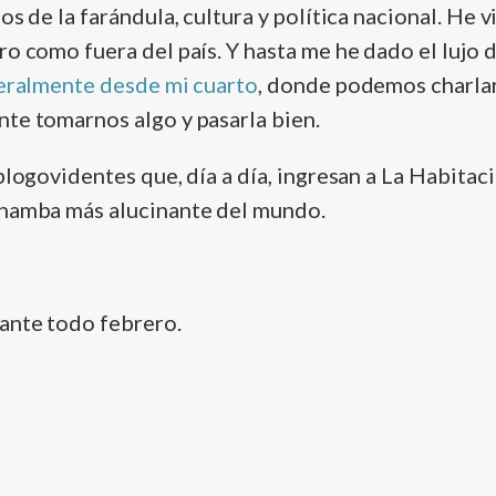
os de la farándula, cultura y polí­tica nacional. He 
o como fuera del paí­s. Y hasta me he dado el lujo 
teralmente desde mi cuarto
, donde podemos charla
te tomarnos algo y pasarla bien.
blogovidentes que, dí­a a dí­a, ingresan a La Habita
chamba más alucinante del mundo.
ante todo febrero.