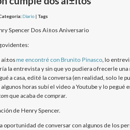
ón cumple dos aí±itos
Categoría:
Diario
|
Tags
govidentes:
 aí±os
me encontré con Brunito Pinasco
, lo entrev
­a la entrevista y sin que yo pudiera ofrecerle una
gué a casa, edité la conversa (en realidad, solo le p
 algunos horas subí­ el video a Youtube y lo pegué 
com
que acaba de comprar.
ación de Henry Spencer.
 la oportunidad de conversar con algunos de los pe