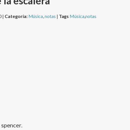
e la escalera
0 |
Categoría:
Música
,
notas
|
Tags
Música
,
notas
 spencer.