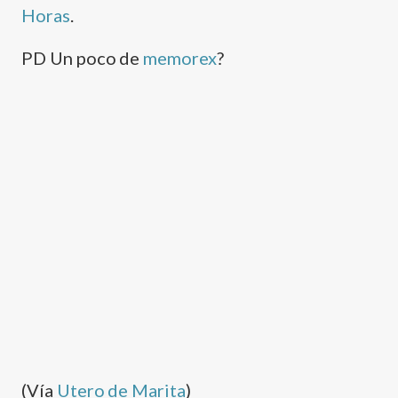
Horas
.
PD Un poco de
memorex
?
(Ví­a
Utero de Marita
)