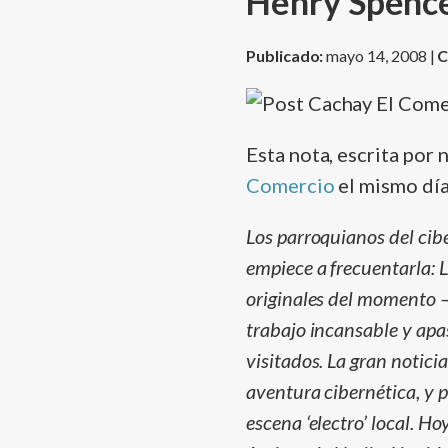
Henry Spence
Publicado:
mayo 14, 2008 |
C
Esta nota, escrita por
Comercio
el mismo dí­
Los parroquianos del cib
empiece a frecuentarla: 
originales del momento –e
trabajo incansable y apa
visitados. La gran notici
aventura cibernética, y 
escena ‘electro’ local. H