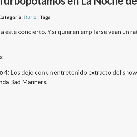
 Turbopotamos en La Noche de
Categoría:
Diario
|
Tags
a este concierto. Y si quieren empilarse vean un ra
o 4:
Los dejo con un entretenido extracto del show
banda Bad Manners.