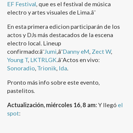
EF Festival
, que es el festival de música
electro y artes visuales de Lima.â¨
En esta primera edicion participarán de los
actos y DJs más destacados de la escena
electro local. Lineup
confirmado:â¨
Jumi
,â¨
Danny eM
,
Zect W
,
Young T
,
LKTRLGK
.â¨Actos en vivo:
Sonoradio
,
Trionik
,
Ida
.
Pronto más info sobre este evento,
pastelitos.
Actualización, miércoles 16, 8 am:
Y llegó
el
spot
: