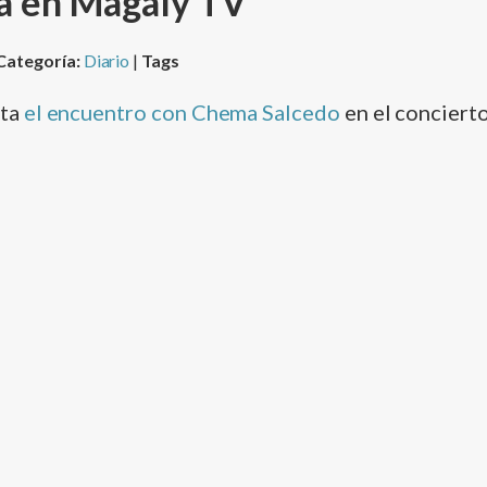
a en Magaly TV
Categoría:
Diario
|
Tags
nta
el encuentro con Chema Salcedo
en el conciert