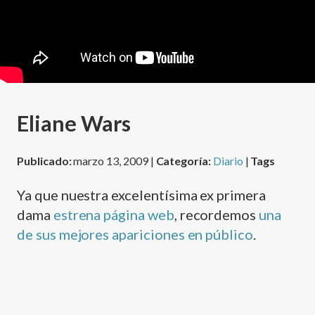
Eliane Wars
Publicado:
marzo 13, 2009 |
Categoría:
Diario
|
Tags
Ya que nuestra excelentí­sima ex primera
dama
estrena página web
, recordemos
una
de sus mejores apariciones en público
.