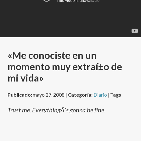
«Me conociste en un
momento muy extraí±o de
mi vida»
Publicado:
mayo 27, 2008 |
Categoría:
Diario
|
Tags
Trust me. EverythingÂ´s gonna be fine
.