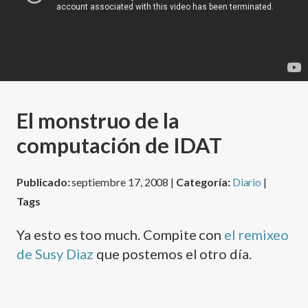
El monstruo de la
computación de IDAT
Publicado:
septiembre 17, 2008 |
Categoría:
Diario
|
Tags
Ya esto es too much. Compite con
el remixeo
de Susy Diaz
que postemos el otro dí­a.