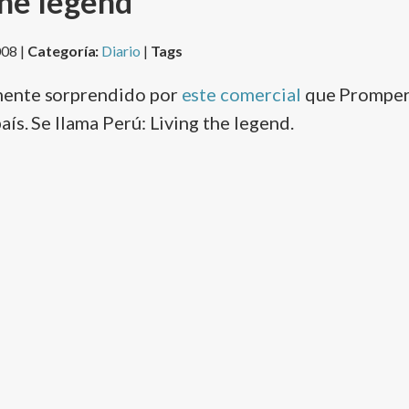
the legend
008 |
Categoría:
Diario
|
Tags
ente sorprendido por
este comercial
que Promperú
­s. Se llama Perú: Living the legend.