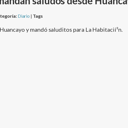
 mandan saludos desde Huanca
tegoría:
Diario
|
Tags
 Huancayo y mandó saluditos para La Habitacií²n.