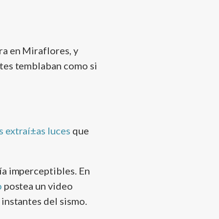
ra en Miraflores, y
stes temblaban como si
s extraí±as luces
que
­a imperceptibles. En
o
postea un video
instantes del sismo.