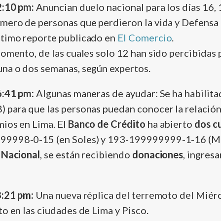
2:10 pm:
Anuncian duelo nacional para los dí­as 16,
mero de personas que perdieron la vida y Defensa 
ltimo reporte publicado en
El Comercio
.
momento, de las cuales solo 12 han sido percibidas 
una o dos semanas, según expertos.
6:41 pm:
Algunas maneras de ayudar: Se ha habilit
 para que las personas puedan conocer la relación
mios en Lima. El
Banco de Crédito
ha abierto
dos c
99998-0-15 (en Soles) y 193-199999999-1-16 (Mo
 Nacional
, se están recibiendo
donaciones
, ingres
8:21 pm:
Una nueva réplica del terremoto del Miér
to en las ciudades de Lima y Pisco.