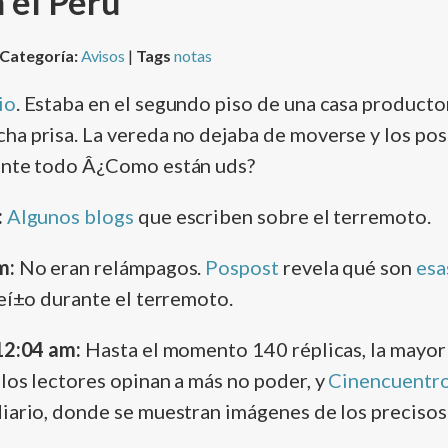
 el Perú
Categoría:
Avisos
|
Tags
notas
io
. Estaba en el segundo piso de una casa producto
ha prisa. La vereda no dejaba de moverse y los po
ante todo Â¿Como están uds?
:
Algunos blogs
que escriben sobre el terremoto.
m:
No eran relámpagos.
Pospost
revela qué son
esa
meí±o durante el terremoto.
12:04 am:
Hasta el momento 140 réplicas, la mayorí
los lectores opinan a más no poder, y
Cinencuentr
iario, donde se muestran imágenes de los precisos 