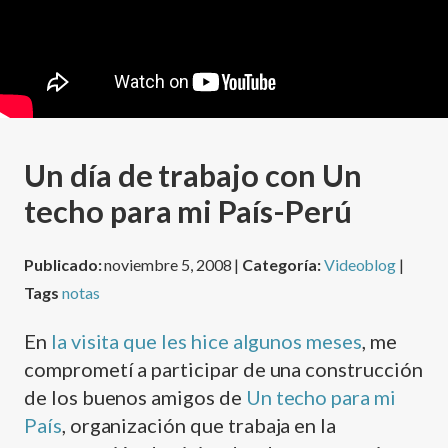
Un dí­a de trabajo con Un
techo para mi Paí­s-Perú
Publicado:
noviembre 5, 2008 |
Categoría:
Videoblog
|
Tags
notas
En
la visita que les hice algunos meses
, me
comprometí­ a participar de una construcción
de los buenos amigos de
Un techo para mi
Paí­s
, organización que trabaja en la