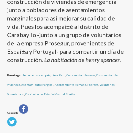
construcción de viviendas de emergencia
junto a pobladores de asentamientos
marginales para así­ mejorar su calidad de
vida. Pues los acompaí±é al distrito de
Carabayllo -junto a un grupo de voluntarios
de la empresa Prosegur, provenientes de
Espaí±a y Portugal- para compartir un dí­a de
construcción.
La habitación de henry spencer
.
Perutags:
Un techo para mi pais
,
Lima Peru
,
Construccion de casas
,
Construccion de
viviendas
,
Asentamiento Marginal
,
Asentamiento Humano
,
Pobreza
,
Voluntarios
,
Voluntariado
,
Conciertecho
,
Estadio Manuel Bonilla
Comparte