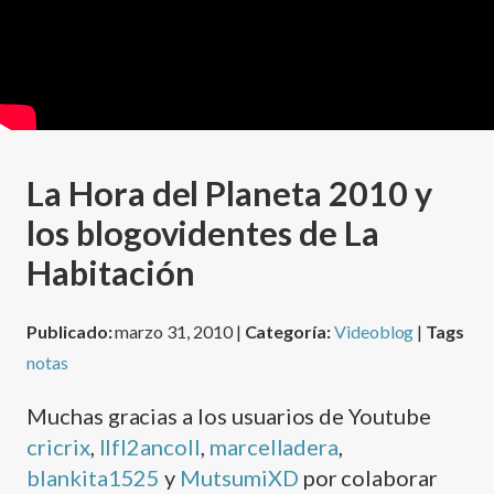
La Hora del Planeta 2010 y
los blogovidentes de La
Habitación
Publicado:
marzo 31, 2010 |
Categoría:
Videoblog
|
Tags
notas
Muchas gracias a los usuarios de Youtube
cricrix
,
llfl2ancoll
,
marcelladera
,
blankita1525
y
MutsumiXD
por colaborar