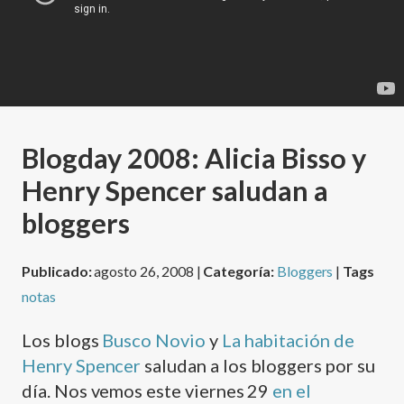
Blogday 2008: Alicia Bisso y
Henry Spencer saludan a
bloggers
Publicado:
agosto 26, 2008 |
Categoría:
Bloggers
|
Tags
notas
Los blogs
Busco Novio
y
La habitación de
Henry Spencer
saludan a los bloggers por su
dí­a. Nos vemos este viernes 29
en el