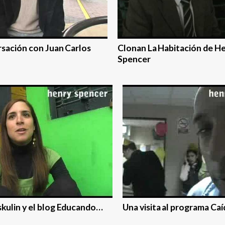
sación con Juan Carlos
Clonan La Habitación de H
Spencer
kulin y el blog Educando…
Una visita al programa Caí