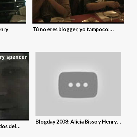
enry
Tú no eres blogger, yo tampoco:…
Blogday 2008: Alicia Bisso y Henry…
­dos del…