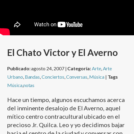
El Chato Victor y El Averno
Publicado:
agosto 24, 2007 |
Categoría:
Arte
,
Arte
Urbano
,
Bandas
,
Conciertos
,
Conversas
,
Música
|
Tags
Música
,
notas
Hace un tiempo, algunos escuchamos acerca
del inminente desalojo de El Averno, aquel
mí­tico centro contracultural ubicado en el
precioso Jr. Quilca. Leo y yo decidimos bajar
hacia el centro de la ciudad y conversar con