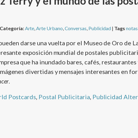
 Terry y el mundo de las post
Categoría:
Arte
,
Arte Urbano
,
Conversas
,
Publicidad
|
Tags
notas
 pueden darse una vuelta por el Museo de Oro de L
teresante exposición mundial de postales publicitar
empresa que ha inundado bares, cafés, restaurantes
mágenes divertidas y mensajes interesantes en for
ncer
.
ld Postcards
,
Postal Publicitaria
,
Publicidad Alter