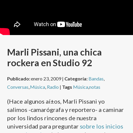
Marli Pissani, una chica
rockera en Studio 92
Publicado:
enero 23, 2009 |
Categoría:
Bandas
,
Conversas
,
Música
,
Radio
|
Tags
Música
,
notas
(Hace algunos aí±os, Marli Pissani yo
salimos -camarógrafa y reportero- a caminar
por los lindos rincones de nuestra
universidad para preguntar
sobre los inicios