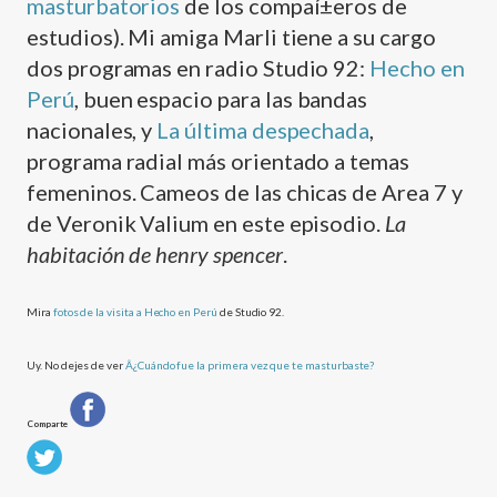
masturbatorios
de los compaí±eros de
estudios). Mi amiga Marli tiene a su cargo
dos programas en radio Studio 92:
Hecho en
Perú
, buen espacio para las bandas
nacionales, y
La última despechada
,
programa radial más orientado a temas
femeninos. Cameos de las chicas de Area 7 y
de Veronik Valium en este episodio.
La
habitación de henry spencer
.
Mira
fotos de la visita a Hecho en Perú
de Studio 92.
Uy. No dejes de ver
Â¿Cuándo fue la primera vez que te masturbaste?
Comparte