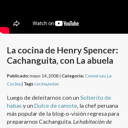
La cocina de Henry Spencer:
Cachanguita, con La abuela
Publicado:
mayo 14, 2008 |
Categoría:
Conversas
,
La
Cocina
|
Tags
cocina
,
notas
Luego de deleitarnos con un
Solterito de
habas
y un
Dulce de camote
, la chef peruana
más popular de la blog-o-visión regresa para
prepararnos Cachanguita.
La habitación de