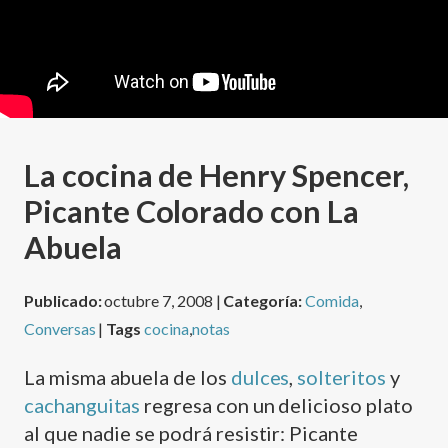
La cocina de Henry Spencer,
Picante Colorado con La
Abuela
Publicado:
octubre 7, 2008 |
Categoría:
Comida
,
Conversas
|
Tags
cocina
,
notas
La misma abuela de los
dulces
,
solteritos
y
cachanguitas
regresa con un delicioso plato
al que nadie se podrá resistir: Picante