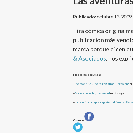
Las aventuras
Publicado:
octubre 13, 2009 
Tira cómica originalm
publicación más vendida
marca porque dicen que
& Asociados
, nos expl
Más cosas, pezweon:
–
Indecopi: Aquí­ no te registras, Pezweón!
en
–
No hay derecho, pezweon!
en Blawyer
–
Indecopi no acepta registrar al famoso Pez
Comparte