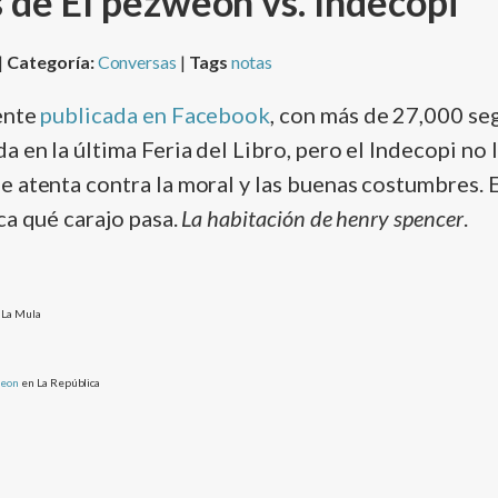
 de El pezweon vs. Indecopi
|
Categoría:
Conversas
|
Tags
notas
ente
publicada en Facebook
, con más de 27,000 seg
 en la última Feria del Libro, pero el Indecopi no l
 atenta contra la moral y las buenas costumbres. Er
ica qué carajo pasa.
La habitación de henry spencer
.
 La Mula
weon
en La República