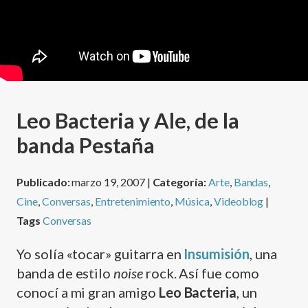
Leo Bacteria y Ale, de la
banda Pestaña
Publicado:
marzo 19, 2007 |
Categoría:
Arte
,
Bandas
,
Cine
,
Conversas
,
Entretenimiento
,
Música
,
Videoblog
|
Tags
Conversas
Yo solí­a «tocar» guitarra en
Insumisión
, una
banda de estilo
noise
rock. Así­ fue como
conocí­ a mi gran amigo
Leo Bacteria
, un