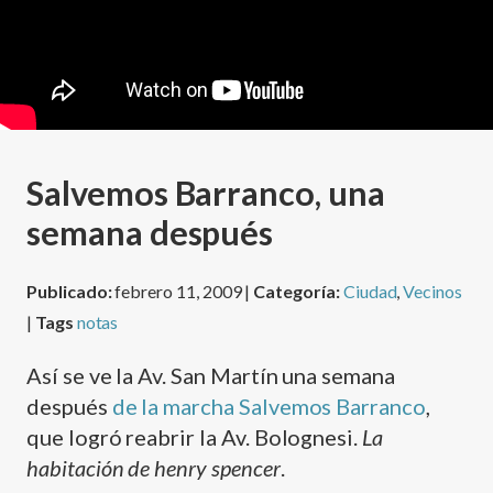
Salvemos Barranco, una
semana después
Publicado:
febrero 11, 2009 |
Categoría:
Ciudad
,
Vecinos
|
Tags
notas
Así­ se ve la Av. San Martí­n una semana
después
de la marcha Salvemos Barranco
,
que logró reabrir la Av. Bolognesi.
La
habitación de henry spencer
.