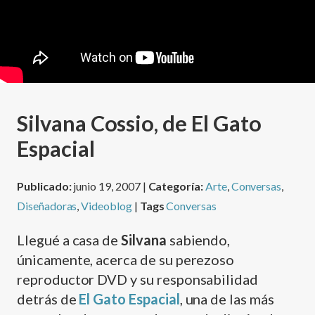
Silvana Cossio, de El Gato
Espacial
Publicado:
junio 19, 2007 |
Categoría:
Arte
,
Conversas
,
Diseñadoras
,
Videoblog
|
Tags
Conversas
Llegué a casa de
Silvana
sabiendo,
únicamente, acerca de su perezoso
reproductor DVD y su responsabilidad
detrás de
El Gato Espacial
, una de las más