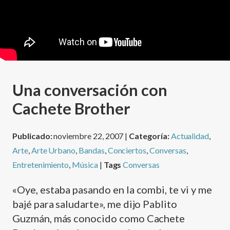
Una conversación con
Cachete Brother
Publicado:
noviembre 22, 2007 |
Categoría:
Actualidad
,
Arte
,
Arte Urbano
,
Bandas
,
Conciertos
,
Conversas
,
Entretenimiento
,
Música
|
Tags
Conversas
«Oye, estaba pasando en la combi, te vi y me
bajé para saludarte», me dijo Pablito
Guzmán, más conocido como Cachete