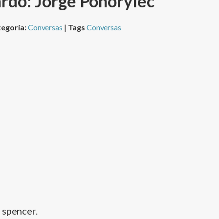
ardo: Jorge Pohorylec
egoría:
Conversas
|
Tags
Conversas
 spencer.