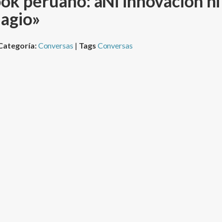
k peruano: âNi innovación ni
lagio»
Categoría:
Conversas
|
Tags
Conversas