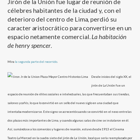
Jirón de la Unión fue lugar de reunión de
célebres habitantes de la ciudad y, con el
deterioro del centro de Lima, perdió su
caracter aristocrático para convertirse en un
espacio netamente comercial.
La habitación
de henry spencer
.
Mira
la segunda parte del recorrido
.
Desde inicios del siglo XX, el
jirón de La Unión fue un
espacio de reunión de élites sociales e intelectuales, las que frecuentaban sus tiendas,
salones y cafés, lo que lo convirtió en un sello del nuevo siglo en una ciudad que
intentaba modernizarse. Este signo se acrecentó cuando se convirtió en el nexo entre las
dos plazas más importantes de Lima, y cuando algunas salas de cine se instalaron en él.
Así­, sumándose a los comercios y lugares de reunión, estuvo desde 1913 el Cinema
Teatro La Merced en la cuadra siete del jirón de La Unión, local que serí­a reemplazado por