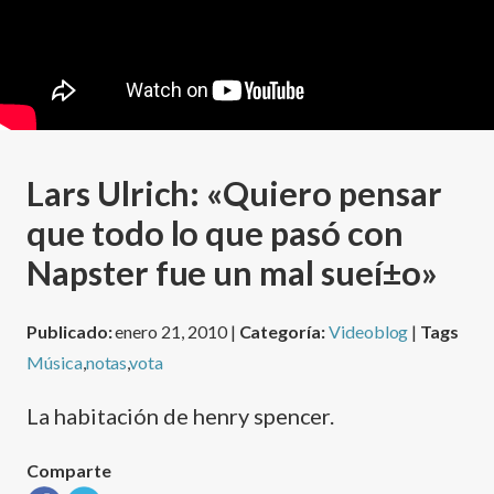
Lars Ulrich: «Quiero pensar
que todo lo que pasó con
Napster fue un mal sueí±o»
Publicado:
enero 21, 2010 |
Categoría:
Videoblog
|
Tags
Música
,
notas
,
vota
La habitación de henry spencer.
Comparte