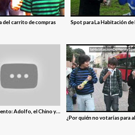
a del carrito de compras
Spot para La Habitación d
ento: Adolfo, el Chino y…
¿Por quién no votarí­as para 