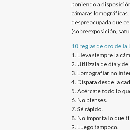
poniendo a disposición
cámaras lomográficas. 
despreocupada que cel
(sobreexposición, satu
10 reglas de oro de la
1. Lleva siempre la cá
2. Utilí­zala de dí­a y d
3. Lomografiar no inte
4. Dispara desde la cad
5. Acércate todo lo qu
6. No pienses.
7. Sé rápido.
8. No importa lo que ti
9. Luego tampoco.