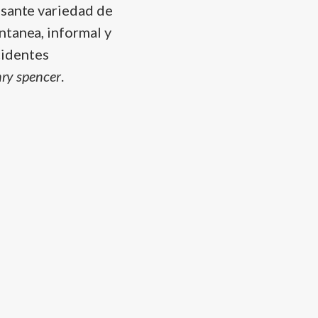
esante variedad de
ntanea, informal y
cidentes
nry spencer
.