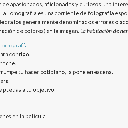
 de apasionados, aficionados y curiosos una inter
La Lomografí­a es una corriente de fotografí­a espo
ebra los generalmente denominados errores o ac
ración de colores) en la imagen.
La habitación de he
 Lomografí­a
:
mara contigo.
e noche.
rrumpe tu hacer cotidiano, la pone en escena.
era.
e puedas a tu objetivo.
enes en la pelicula.