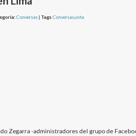
en Lima
egoría:
Conversas
|
Tags
Conversas
,
vota
do Zegarra -administradores del grupo de Faceb