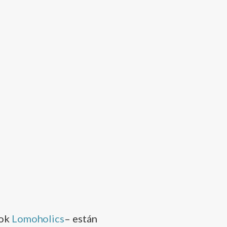
ook
Lomoholics
– están