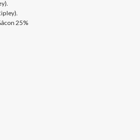
y).
ipley).
%âcon 25%