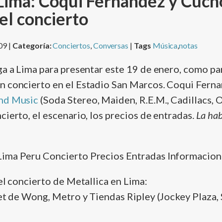
 Lima: Coqui Fernandez y Cuch
el concierto
09 |
Categoría:
Conciertos
,
Conversas
|
Tags
Música
,
notas
ga a Lima para presentar este 19 de enero, como pa
un concierto en el Estadio San Marcos. Coqui Fern
nd Music
(Soda Stereo, Maiden, R.E.M., Cadillacs, O
cierto, el escenario, los precios de entradas.
La hab
el concierto de Metallica en Lima:
ket de Wong, Metro y Tiendas Ripley (Jockey Plaza, 