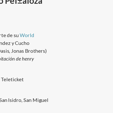
o Peí±aloza
rte de su
World
andez y Cucho
asis, Jonas Brothers)
itación de henry
San Isidro, San Miguel