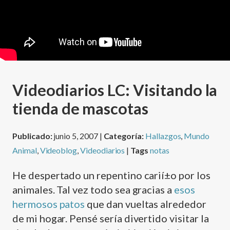
Videodiarios LC: Visitando la
tienda de mascotas
Publicado:
junio 5, 2007 |
Categoría:
Hallazgos
,
Mundo
Animal
,
Videoblog
,
Videodiarios
|
Tags
notas
He despertado un repentino carií±o por los
animales. Tal vez todo sea gracias a
esos
hermosos patos
que dan vueltas alrededor
de mi hogar. Pensé serí­a divertido visitar la