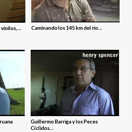
Caminando los 145 km del rio…
 vinilos,…
eruana
Guillermo Barriga y los Peces
Cí­clidos…