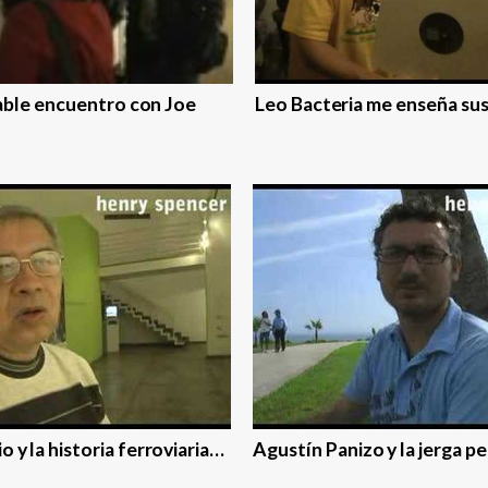
ble encuentro con Joe
Leo Bacteria me enseña sus
io y la historia ferroviaria…
Agustí­n Panizo y la jerga p