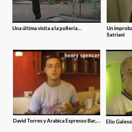
Una última visita a la pollerí­a…
Un improba
Satriani
David Torres y Arabica Espresso Bar,…
Elio Galess