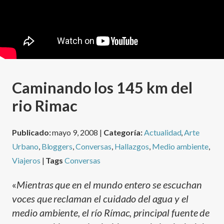
Caminando los 145 km del
rio Rimac
Publicado:
mayo 9, 2008 |
Categoría:
Actualidad
,
Arte
Urbano
,
Bloggers
,
Conversas
,
Hallazgos
,
Medio ambiente
,
Viajeros
|
Tags
Conversas
«
Mientras que en el mundo entero se escuchan
voces que reclaman el cuidado del agua y el
medio ambiente, el rí­o Rí­mac, principal fuente de