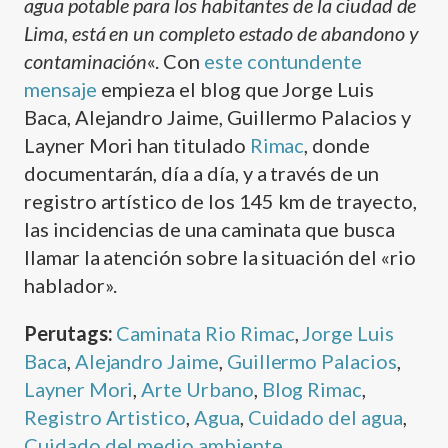
agua potable para los habitantes de la ciudad de
Lima, está en un completo estado de abandono y
contaminación
«. Con
este contundente
mensaje
empieza el blog que Jorge Luis
Baca, Alejandro Jaime, Guillermo Palacios y
Layner Mori han titulado
Rimac
, donde
documentarán, dí­a a dí­a, y a través de un
registro artí­stico de los 145 km de trayecto,
las incidencias de una caminata que busca
llamar la atención sobre la situación del «rio
hablador».
Perutags:
Caminata Rio Rimac
,
Jorge Luis
Baca
,
Alejandro Jaime
,
Guillermo Palacios
,
Layner Mori
,
Arte Urbano
,
Blog Rimac
,
Registro Artistico
,
Agua
,
Cuidado del agua
,
Cuidado del medio ambiente