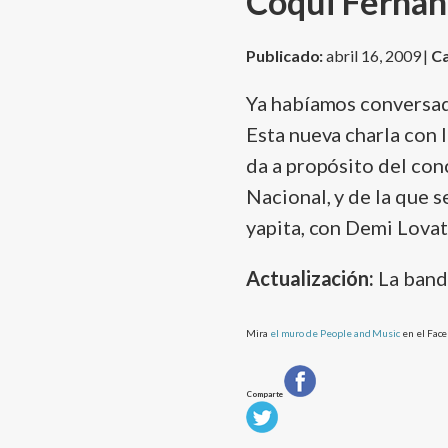
Coqui Fernand
Publicado:
abril 16, 2009 |
Ca
Ya habí­amos conversa
Esta nueva charla con 
da a propósito del con
Nacional, y de la que s
yapita, con Demi Lovat
Actualización:
La band
Mira
el muro de People and Music
en el Fac
Comparte