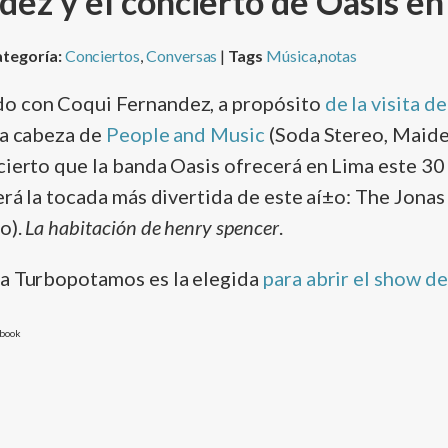
ez y el concierto de Oasis en
tegoría:
Conciertos
,
Conversas
|
Tags
Música
,
notas
do con Coqui Fernandez, a propósito
de la visita d
la cabeza de
People and Music
(Soda Stereo, Maiden
cierto que la banda Oasis ofrecerá en Lima este 30 
erá la tocada más divertida de este aí±o: The Jonas
o).
La habitación de henry spencer
.
a Turbopotamos es la elegida
para abrir el show d
ebook