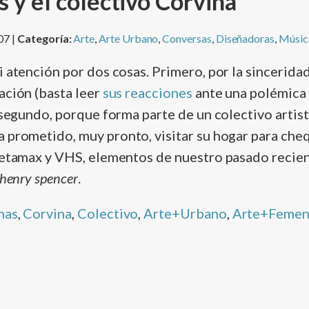
s y el colectivo Corvina
07 |
Categoría:
Arte
,
Arte Urbano
,
Conversas
,
Diseñadoras
,
Músic
i atención por dos cosas. Primero, por la sincerid
ación (basta leer
sus reacciones
ante una polémica
 segundo, porque forma parte de un colectivo artist
a prometido, muy pronto, visitar su hogar para che
Betamax y VHS, elementos de nuestro pasado recient
 henry spencer
.
nas
,
Corvina
,
Colectivo
,
Arte+Urbano
,
Arte+Femen