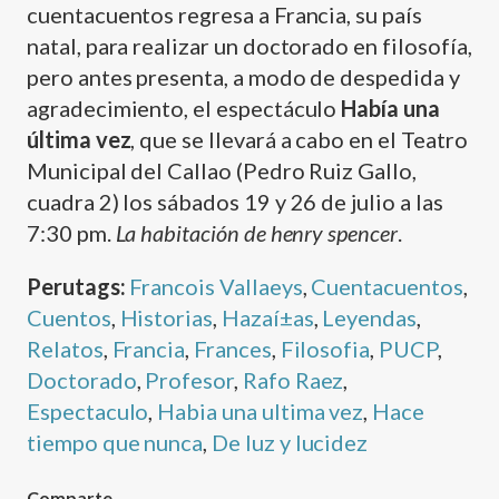
cuentacuentos regresa a Francia, su paí­s
natal, para realizar un doctorado en filosofí­a,
pero antes presenta, a modo de despedida y
agradecimiento, el espectáculo
Habí­a una
última vez
, que se llevará a cabo en el Teatro
Municipal del Callao (Pedro Ruiz Gallo,
cuadra 2) los sábados 19 y 26 de julio a las
7:30 pm.
La habitación de henry spencer
.
Perutags:
Francois Vallaeys
,
Cuentacuentos
,
Cuentos
,
Historias
,
Hazaí±as
,
Leyendas
,
Relatos
,
Francia
,
Frances
,
Filosofia
,
PUCP
,
Doctorado
,
Profesor
,
Rafo Raez
,
Espectaculo
,
Habia una ultima vez
,
Hace
tiempo que nunca
,
De luz y lucidez
Comparte