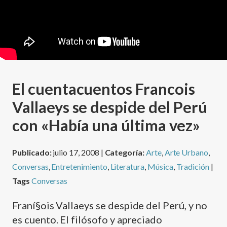
El cuentacuentos Francois
Vallaeys se despide del Perú
con «Habí­a una última vez»
Publicado:
julio 17, 2008 |
Categoría:
Arte
,
Arte Urbano
,
Conversas
,
Entretenimiento
,
Literatura
,
Música
,
Tradición
|
Tags
Conversas
Franí§ois Vallaeys se despide del Perú, y no
es cuento. El filósofo y apreciado