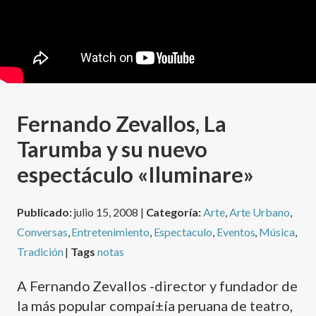
Fernando Zevallos, La
Tarumba y su nuevo
espectáculo «Iluminare»
Publicado:
julio 15, 2008 |
Categoría:
Arte
,
Arte Urbano
,
Conversas
,
Entretenimiento
,
Espectaculo
,
Eventos
,
Música
,
Tradición
|
Tags
notas
A Fernando Zevallos -director y fundador de
la más popular compaí±í­a peruana de teatro,