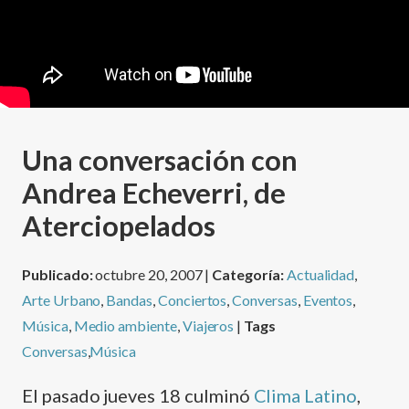
Una conversación con
Andrea Echeverri, de
Aterciopelados
Publicado:
octubre 20, 2007 |
Categoría:
Actualidad
,
Arte Urbano
,
Bandas
,
Conciertos
,
Conversas
,
Eventos
,
Música
,
Medio ambiente
,
Viajeros
|
Tags
Conversas
,
Música
El pasado jueves 18 culminó
Clima Latino
,