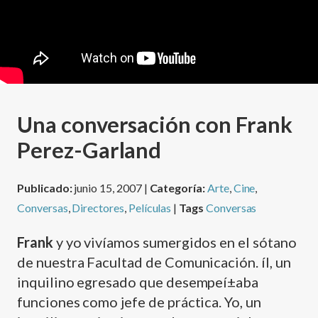
Una conversación con Frank
Perez-Garland
Publicado:
junio 15, 2007 |
Categoría:
Arte
,
Cine
,
Conversas
,
Directores
,
Películas
|
Tags
Conversas
Frank
y yo viví­amos sumergidos en el sótano
de nuestra Facultad de Comunicación. íl, un
inquilino egresado que desempeí±aba
funciones como jefe de práctica. Yo, un