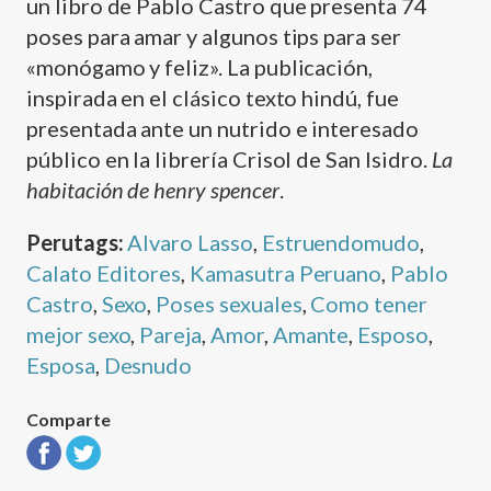
un libro de Pablo Castro que presenta 74
poses para amar y algunos tips para ser
«monógamo y feliz». La publicación,
inspirada en el clásico texto hindú, fue
presentada ante un nutrido e interesado
público en la librerí­a Crisol de San Isidro.
La
habitación de henry spencer
.
Perutags:
Alvaro Lasso
,
Estruendomudo
,
Calato Editores
,
Kamasutra Peruano
,
Pablo
Castro
,
Sexo
,
Poses sexuales
,
Como tener
mejor sexo
,
Pareja
,
Amor
,
Amante
,
Esposo
,
Esposa
,
Desnudo
Comparte