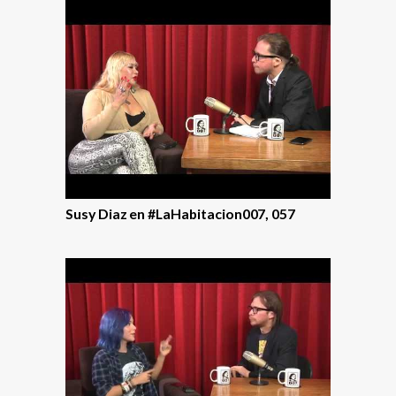
Susy Diaz en #LaHabitacion007, 057