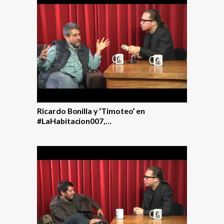
Ricardo Bonilla y ‘Timoteo’ en
#LaHabitacion007,…