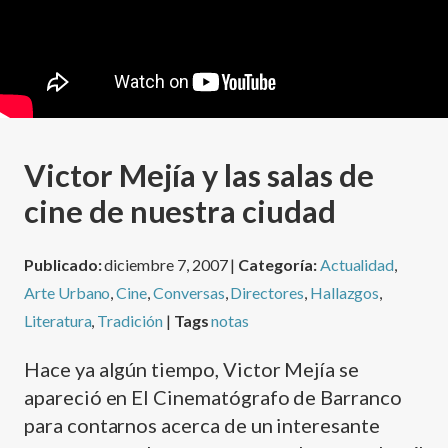
Victor Mejí­a y las salas de
cine de nuestra ciudad
Publicado:
diciembre 7, 2007 |
Categoría:
Actualidad
,
Arte Urbano
,
Cine
,
Conversas
,
Directores
,
Hallazgos
,
Literatura
,
Tradición
|
Tags
notas
Hace ya algún tiempo, Victor Mejí­a se
apareció en El Cinematógrafo de Barranco
para contarnos acerca de un interesante